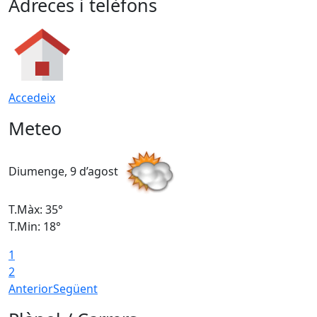
Adreces i telèfons
Accedeix
Meteo
Diumenge, 9 d’agost
D
T.Màx: 35°
T
T.Min: 18°
T
1
T
2
Anterior
Següent