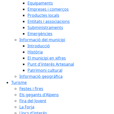
Equipaments
Empreses i comerços
Productes locals
Entitats i associacions
Subministraments
Emergències
Informació del municipi
Introducció
Història
El municipi en xifres
Punt d'interès Artesanal
Patrimoni cultural
Informació geogràfica
Turisme
Festes i fires
Els gegants d'Alpens
Fira del Jovent
La Forja
Llocs d'interès