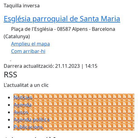
Taquilla inversa
Església parroquial de Santa Maria
Plaça de l'Església - 08587 Alpens - Barcelona
(Catalunya)
Amplieu el mapa
Com arribar-hi
Leaflet
| ©
OpenStreetMap
contributors
Facebook
X
+
Darrera actualització: 21.11.2023 | 14:15
−
RSS
L'actualitat a un clic
Notícies
Agenda
Avisos
Agenda política
Publicacions