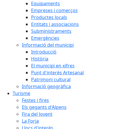
Equipaments
Empreses i comerços
Productes locals
Entitats i associacions
Subministraments
Emergències
Informació del municipi
Introducció
Història
El municipi en xifres
Punt d'interès Artesanal
Patrimoni cultural
Informació geogràfica
Turisme
Festes i fires
Els gegants d'Alpens
Fira del Jovent
La Forja
Llocs d'interès