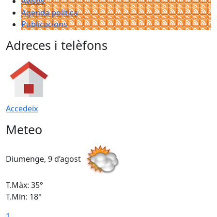
Avisos
Agenda política
Publicacions
Adreces i telèfons
Accedeix
Meteo
Diumenge, 9 d’agost
D
T.Màx: 35°
T
T.Min: 18°
T
1
T