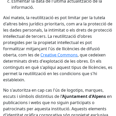
Esmentar la data de l'última actualització de la
informació.
Així mateix, la reutilització es pot limitar per la tutela
d'altres béns jurídics prioritaris, com ara la protecció de
les dades personals, la intimitat o els drets de protecció
intel·lectual de tercers. La reutilització d'obres
protegides per la propietat intel·lectual es pot
formalitzar mitjançant l'ús de llicències de difusió
oberta, com les de
Creative Commons
, que cedeixen
determinats drets d'explotació de les obres. En els
continguts en què s'apliqui aquest tipus de llicències, es
permet la reutilització en les condicions que s'hi
estableixin.
No s'autoritza en cap cas l'ús de logotips, marques,
escuts i símbols distintius de l
'Ajuntament d'Alpens
en
publicacions i webs que no siguin participats o
patrocinats per aquesta institució. Aquests elements
d'identitat gràfica corporativa són propietat exclusiva