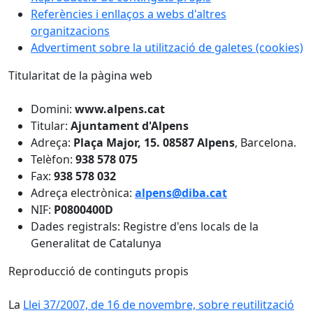
Referències i enllaços a webs d'altres
organitzacions
Advertiment sobre la utilització de galetes (cookies)
Titularitat de la pàgina web
Domini:
www.alpens.cat
Titular:
Ajuntament d'Alpens
Adreça:
Plaça Major, 15.
08587 Alpens
, Barcelona.
Telèfon:
938 578 075
Fax:
938 578 032
Adreça electrònica:
alpens@diba.cat
NIF:
P0800400D
Dades registrals: Registre d'ens locals de la
Generalitat de Catalunya
Reproducció de continguts propis
La
Llei 37/2007, de 16 de novembre, sobre reutilització