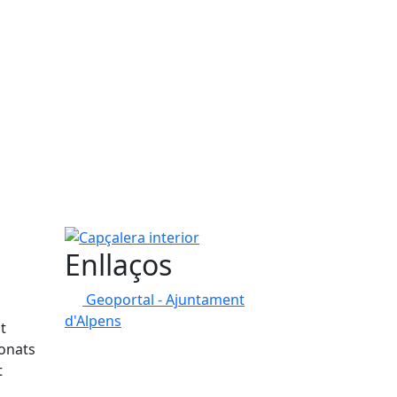
Capçalera interior
Enllaços
Geoportal - Ajuntament
d'Alpens
t
ionats
t