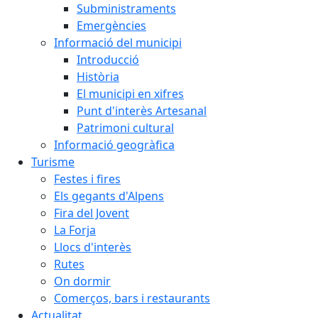
Subministraments
Emergències
Informació del municipi
Introducció
Història
El municipi en xifres
Punt d'interès Artesanal
Patrimoni cultural
Informació geogràfica
Turisme
Festes i fires
Els gegants d'Alpens
Fira del Jovent
La Forja
Llocs d'interès
Rutes
On dormir
Comerços, bars i restaurants
Actualitat