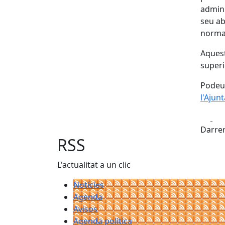
admini
seu ab
normal
Aquest
superi
Podeu 
l'Ajun
Fa
Darrer
RSS
L'actualitat a un clic
Notícies
Agenda
Avisos
Agenda política