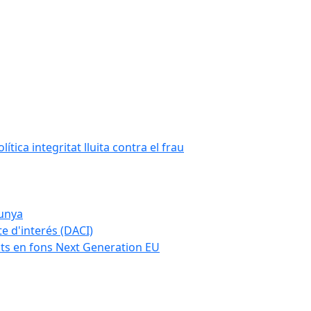
tica integritat lluita contra el frau
lunya
te d'interés (DACI)
nts en fons Next Generation EU