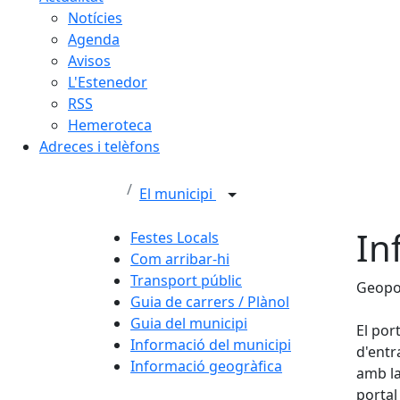
Notícies
Agenda
Avisos
L'Estenedor
RSS
Hemeroteca
Adreces i telèfons
El municipi
In
Festes Locals
Com arribar-hi
Transport públic
Geopo
Guia de carrers / Plànol
Guia del municipi
El por
Informació del municipi
d'entr
Informació geogràfica
amb la
portal