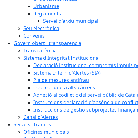
Urbanisme
Reglaments
Servei d'arxiu municipal
Seu electrònica
Convenis
Govern obert i transparencia
Transparència
Sistema d'Integritat Institucional
Declaració institucional compromís impuls polí
Sistema Intern d'Alertes (SIA)
Pla de mesures antifrau
Codi conducta alts càrrecs
Adhesió al codi ètic del servei públic de Cata
Instruccions declaració d'absència de conflic
Instruccions de gestió subprojectes finança
Canal d'Alertes
Serveis i tràmits
Oficines municipals