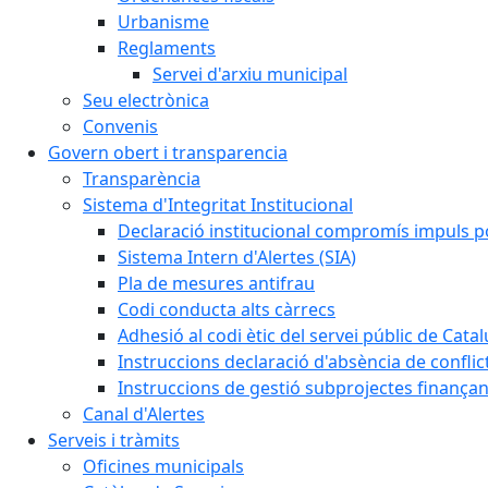
Urbanisme
Reglaments
Servei d'arxiu municipal
Seu electrònica
Convenis
Govern obert i transparencia
Transparència
Sistema d'Integritat Institucional
Declaració institucional compromís impuls polí
Sistema Intern d'Alertes (SIA)
Pla de mesures antifrau
Codi conducta alts càrrecs
Adhesió al codi ètic del servei públic de Cata
Instruccions declaració d'absència de conflic
Instruccions de gestió subprojectes finança
Canal d'Alertes
Serveis i tràmits
Oficines municipals