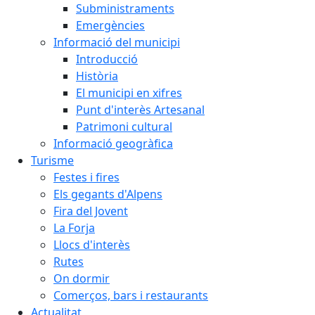
Subministraments
Emergències
Informació del municipi
Introducció
Història
El municipi en xifres
Punt d'interès Artesanal
Patrimoni cultural
Informació geogràfica
Turisme
Festes i fires
Els gegants d'Alpens
Fira del Jovent
La Forja
Llocs d'interès
Rutes
On dormir
Comerços, bars i restaurants
Actualitat