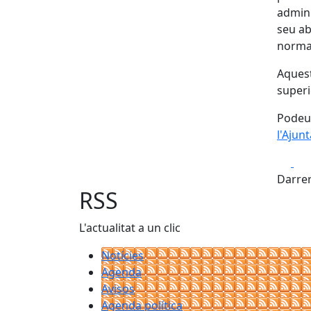
admini
seu ab
normal
Aquest
superi
Podeu 
l'Ajun
Fa
Darrer
RSS
L'actualitat a un clic
Notícies
Agenda
Avisos
Agenda política