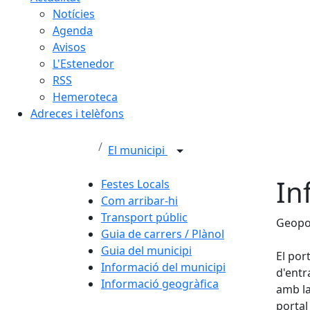
Notícies
Agenda
Avisos
L'Estenedor
RSS
Hemeroteca
Adreces i telèfons
El municipi
In
Festes Locals
Com arribar-hi
Transport públic
Geopo
Guia de carrers / Plànol
Guia del municipi
El por
Informació del municipi
d'entr
Informació geogràfica
amb la
portal