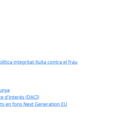
tica integritat lluita contra el frau
lunya
te d'interés (DACI)
nts en fons Next Generation EU