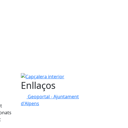
Capçalera interior
Enllaços
Geoportal - Ajuntament
d'Alpens
t
ionats
t