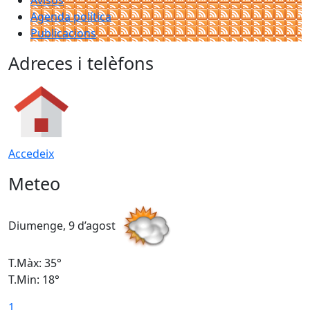
Agenda política
Publicacions
Adreces i telèfons
Accedeix
Meteo
Diumenge, 9 d’agost
D
T.Màx: 35°
T
T.Min: 18°
T
1
T