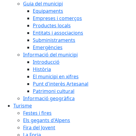
Guia del municipi
Equipaments
Empreses i comerços
Productes locals
Entitats i associacions
Subministraments
Emergències
Informació del municipi
Introducció
Història
El municipi en xifres
Punt d'interès Artesanal
Patrimoni cultural
Informació geogràfica
Turisme
Festes i fires
Els gegants d'Alpens
Fira del Jovent
La Forja