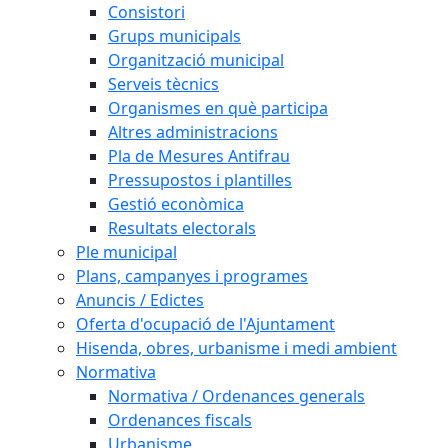
Consistori
Grups municipals
Organització municipal
Serveis tècnics
Organismes en què participa
Altres administracions
Pla de Mesures Antifrau
Pressupostos i plantilles
Gestió econòmica
Resultats electorals
Ple municipal
Plans, campanyes i programes
Anuncis / Edictes
Oferta d'ocupació de l'Ajuntament
Hisenda, obres, urbanisme i medi ambient
Normativa
Normativa / Ordenances generals
Ordenances fiscals
Urbanisme