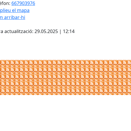
èfon:
667903976
plieu el mapa
 arribar-hi
Leaflet
| ©
OpenStreetMap
con
cebook
X
a actualització: 29.05.2025 | 12:14