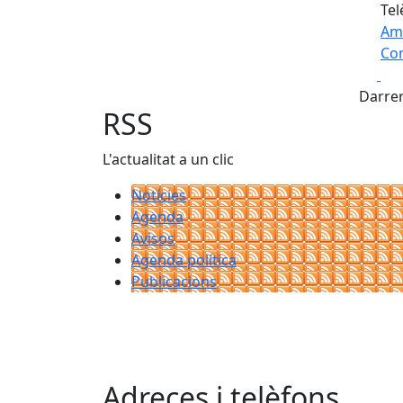
Tel
Am
Com
Fa
+
Darrer
−
RSS
L'actualitat a un clic
Notícies
Agenda
Avisos
Agenda política
Publicacions
Adreces i telèfons