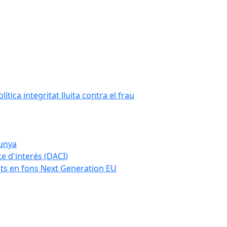
tica integritat lluita contra el frau
lunya
te d'interés (DACI)
nts en fons Next Generation EU