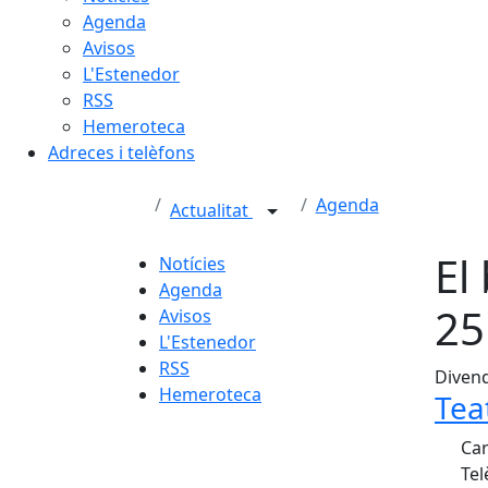
Agenda
Avisos
L'Estenedor
RSS
Hemeroteca
Adreces i telèfons
Agenda
Actualitat
El
Notícies
Agenda
25
Avisos
L'Estenedor
RSS
Divend
Hemeroteca
Tea
Car
Tel