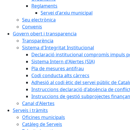
Reglaments
Servei d'arxiu municipal
Seu electrònica
Convenis
Govern obert i transparencia
Transparència
Sistema d'Integritat Institucional
Declaració institucional compromís impuls polí
Sistema Intern d'Alertes (SIA)
Pla de mesures antifrau
Codi conducta alts càrrecs
Adhesió al codi ètic del servei públic de Cata
Instruccions declaració d'absència de conflic
Instruccions de gestió subprojectes finança
Canal d'Alertes
Serveis i tràmits
Oficines municipals
Catàleg de Serveis