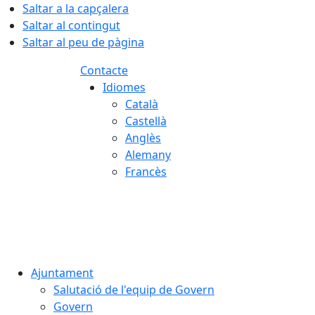
Saltar a la capçalera
Saltar al contingut
Saltar al peu de pàgina
Contacte
Idiomes
Català
Castellà
Anglès
Alemany
Francès
06.08.2026 | 22:19
Ajuntament
Salutació de l'equip de Govern
Govern