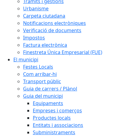
Tràmits i gestions
Urbanisme
Carpeta ciutadana
Notificacions electròniques
Verificació de documents
Impostos
Factura electrònica
Finestreta Única Empresarial (FUE)
El municipi
Festes Locals
Com arribar-hi
Transport públic
Guia de carrers / Plànol
Guia del municipi
Equipaments
Empreses i comerços
Productes locals
Entitats i associacions
Subministraments