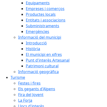
Equipaments
Empreses i comerços
Productes locals
Entitats i associacions
Subministraments
Emergències
Informació del municipi
Introducció
Història
El municipi en xifres
Punt d'interès Artesanal
Patrimoni cultural
Informació geogràfica
Turisme
Festes i fires
Els gegants d'Alpens
Fira del Jovent
La Forja
Llocs d'interès