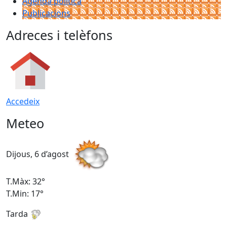
Agenda política
Publicacions
Adreces i telèfons
Accedeix
Meteo
Dijous, 6 d’agost
D
T.Màx: 32°
T
T.Min: 17°
T
Tarda
T