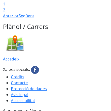
1
2
Anterior
Següent
Plànol / Carrers
Accedeix
Xarxes socials:
Crèdits
Contacte
Protecció de dades
Avís legal
Accessibilitat
Ajuntament d'Alpens