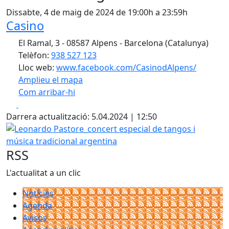
Dissabte, 4 de maig de 2024 de 19:00h a 23:59h
Casino
El Ramal, 3 - 08587 Alpens - Barcelona (Catalunya)
Telèfon:
938 527 123
Lloc web:
www.facebook.com/CasinodAlpens/
Amplieu el mapa
Com arribar-hi
Leaflet
| ©
OpenStreetMap
contributors
Facebook
X
+
Darrera actualització: 5.04.2024 | 12:50
−
Leonardo Pastore_concert especial de tangos i música tra
RSS
L'actualitat a un clic
Notícies
Agenda
Avisos