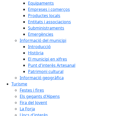
Equipaments
Empreses i comerços
Productes locals
Entitats i associacions
Subministraments
Emergències
Informació del municipi
Introducció
Història
El municipi en xifres
Punt d'interès Artesanal
Patrimoni cultural
Informació geogràfica
Turisme
Festes i fires
Els gegants d'Alpens
Fira del Jovent
La Forja
Llocs d'interès