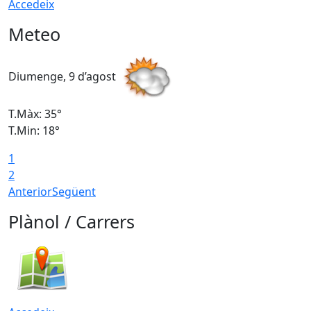
Accedeix
Meteo
Diumenge, 9 d’agost
D
T.Màx: 35°
T
T.Min: 18°
T
1
T
2
Anterior
Següent
Plànol / Carrers