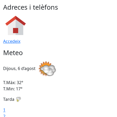
Adreces i telèfons
Accedeix
Meteo
Dijous, 6 d’agost
D
T.Màx: 32°
T
T.Min: 17°
T
Tarda
T
1
2