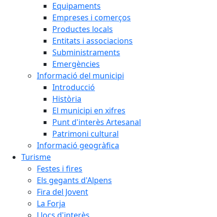
Equipaments
Empreses i comerços
Productes locals
Entitats i associacions
Subministraments
Emergències
Informació del municipi
Introducció
Història
El municipi en xifres
Punt d'interès Artesanal
Patrimoni cultural
Informació geogràfica
Turisme
Festes i fires
Els gegants d'Alpens
Fira del Jovent
La Forja
Llocs d'interès