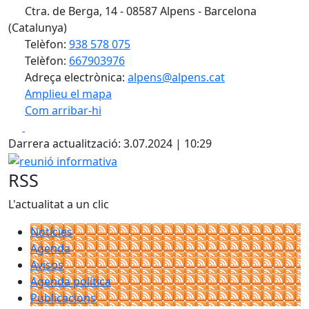
Ctra. de Berga, 14 - 08587 Alpens - Barcelona
(Catalunya)
Telèfon:
938 578 075
Telèfon:
667903976
Adreça electrònica:
alpens@alpens.cat
Amplieu el mapa
Com arribar-hi
Leaflet
| ©
OpenStreetMap
contributors
Facebook
X
+
Darrera actualització: 3.07.2024 | 10:29
−
reunió informativa
RSS
L'actualitat a un clic
Notícies
Agenda
Avisos
Agenda política
Publicacions