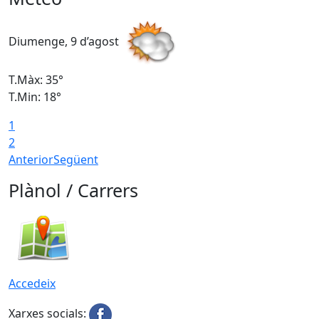
Diumenge, 9 d’agost
D
T.Màx: 35°
T
T.Min: 18°
T
1
T
2
Anterior
Següent
Plànol / Carrers
Accedeix
Xarxes socials: