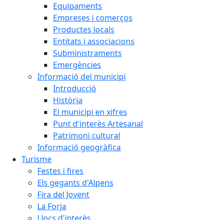
Equipaments
Empreses i comerços
Productes locals
Entitats i associacions
Subministraments
Emergències
Informació del municipi
Introducció
Història
El municipi en xifres
Punt d'interès Artesanal
Patrimoni cultural
Informació geogràfica
Turisme
Festes i fires
Els gegants d'Alpens
Fira del Jovent
La Forja
Llocs d'interès