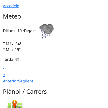
Accedeix
Meteo
Dilluns, 10 d’agost
D
T.Màx: 34°
T
T.Min: 19°
T
Tarda
T
1
2
Anterior
Següent
Plànol / Carrers