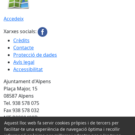
Accedeix
Xarxes socials:
Crèdits
Contacte
Protecció de dades
Avís legal
Accessibilitat
Ajuntament d'Alpens
Plaça Major, 15
08587 Alpens
Tel. 938 578 075
Fax 938 578 032
NIF P0800400D
Aquest lloc web fa servir cookies pròpies i de tercers per
Amb la col·laboració de:
facilitar-te una experiència de navegació òptima i recollir