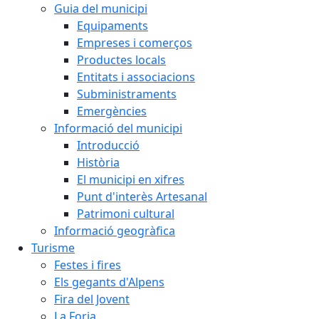
Guia del municipi
Equipaments
Empreses i comerços
Productes locals
Entitats i associacions
Subministraments
Emergències
Informació del municipi
Introducció
Història
El municipi en xifres
Punt d'interès Artesanal
Patrimoni cultural
Informació geogràfica
Turisme
Festes i fires
Els gegants d'Alpens
Fira del Jovent
La Forja