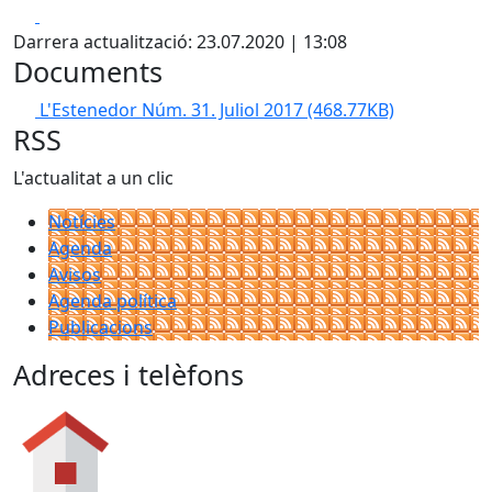
Facebook
X
Darrera actualització: 23.07.2020 | 13:08
Documents
L'Estenedor Núm. 31. Juliol 2017
(468.77KB)
RSS
L'actualitat a un clic
Notícies
Agenda
Avisos
Agenda política
Publicacions
Adreces i telèfons