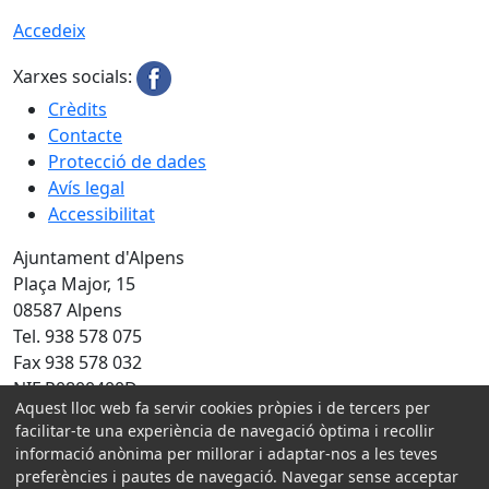
Accedeix
Xarxes socials:
Crèdits
Contacte
Protecció de dades
Avís legal
Accessibilitat
Ajuntament d'Alpens
Plaça Major, 15
08587 Alpens
Tel. 938 578 075
Fax 938 578 032
NIF P0800400D
Aquest lloc web fa servir cookies pròpies i de tercers per
Amb la col·laboració de:
facilitar-te una experiència de navegació òptima i recollir
informació anònima per millorar i adaptar-nos a les teves
preferències i pautes de navegació. Navegar sense acceptar