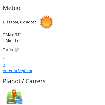
Meteo
Dissabte, 8 d’agost
D
T.Màx: 34°
T
T.Min: 19°
T
Tarda
T
1
2
Anterior
Següent
Plànol / Carrers