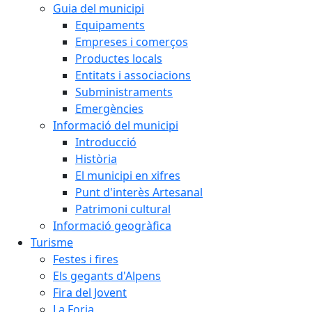
Guia del municipi
Equipaments
Empreses i comerços
Productes locals
Entitats i associacions
Subministraments
Emergències
Informació del municipi
Introducció
Història
El municipi en xifres
Punt d'interès Artesanal
Patrimoni cultural
Informació geogràfica
Turisme
Festes i fires
Els gegants d'Alpens
Fira del Jovent
La Forja