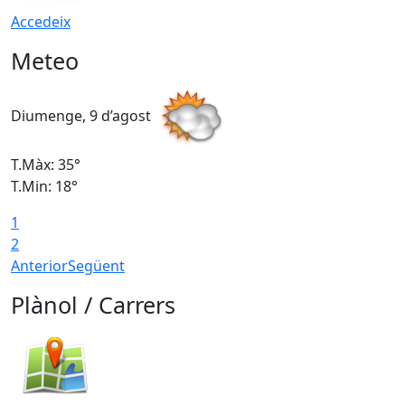
Accedeix
Meteo
Diumenge, 9 d’agost
D
T.Màx: 35°
T
T.Min: 18°
T
1
T
2
Anterior
Següent
Plànol / Carrers