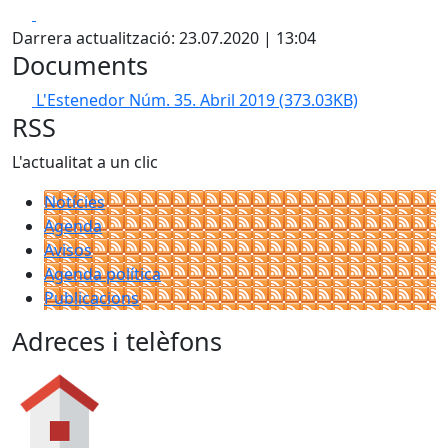
Facebook
X
Darrera actualització: 23.07.2020 | 13:04
Documents
L'Estenedor Núm. 35. Abril 2019
(373.03KB)
RSS
L'actualitat a un clic
Notícies
Agenda
Avisos
Agenda política
Publicacions
Adreces i telèfons