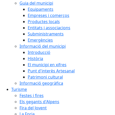
Guia del municipi
Equipaments
Empreses i comerços
Productes locals
Entitats i associacions
Subministraments
Emergències
Informació del municipi
Introducció
Història
El municipi en xifres
Punt d'interès Artesanal
Patrimoni cultural
Informació geogràfica
Turisme
Festes i fires
Els gegants d'Alpens
Fira del Jovent
La Forja