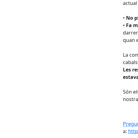
actual
•
No p
•
Fa m
darrer
quan e
La com
cabals
Les re
estava
Són el
nostra
Pregun
a:
htt