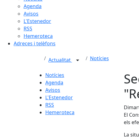
Agenda
Avisos
L'Estenedor
RSS
Hemeroteca
Adreces i telèfons
Notícies
Actualitat
Se
Notícies
Agenda
"R
Avisos
L'Estenedor
RSS
Dimart
Hemeroteca
El Con
els ef
La sit