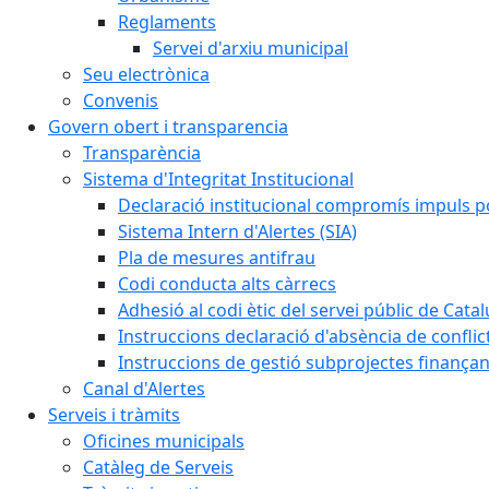
Reglaments
Servei d'arxiu municipal
Seu electrònica
Convenis
Govern obert i transparencia
Transparència
Sistema d'Integritat Institucional
Declaració institucional compromís impuls polí
Sistema Intern d'Alertes (SIA)
Pla de mesures antifrau
Codi conducta alts càrrecs
Adhesió al codi ètic del servei públic de Cata
Instruccions declaració d'absència de conflic
Instruccions de gestió subprojectes finança
Canal d'Alertes
Serveis i tràmits
Oficines municipals
Catàleg de Serveis