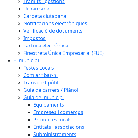
Tràmits i gestions
Urbanisme
Carpeta ciutadana
Notificacions electròniques
Verificació de documents
Impostos
Factura electrònica
Finestreta Única Empresarial (FUE)
El municipi
Festes Locals
Com arribar-hi
Transport públic
Guia de carrers / Plànol
Guia del municipi
Equipaments
Empreses i comerços
Productes locals
Entitats i associacions
Subministraments