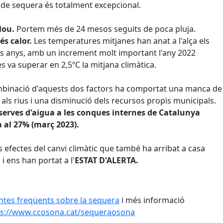
 de sequera és totalment excepcional.
lou.
Portem més de 24 mesos seguits de poca pluja.
és calor.
Les temperatures mitjanes han anat a l'alça els
s anys, amb un increment molt important l'any 2022
s va superar en 2,5ºC la mitjana climàtica.
binació d'aquests dos factors ha comportat una manca de
 als rius i una disminució dels recursos propis municipals.
serves d'aigua a les conques internes de Catalunya
 al 27% (març 2023).
s efectes del canvi climàtic que també ha arribat a casa
 i ens han portat a l'
ESTAT D'ALERTA.
tes freqüents sobre la sequera
i més informació
ps://www.ccosona.cat/sequeraosona