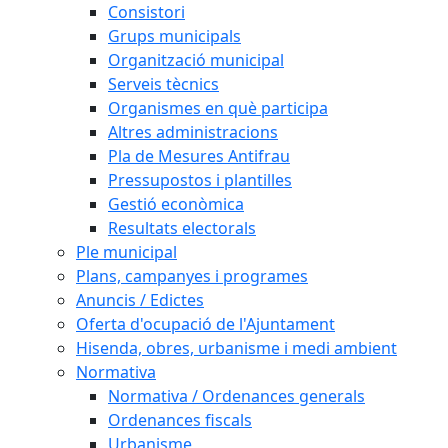
Consistori
Grups municipals
Organització municipal
Serveis tècnics
Organismes en què participa
Altres administracions
Pla de Mesures Antifrau
Pressupostos i plantilles
Gestió econòmica
Resultats electorals
Ple municipal
Plans, campanyes i programes
Anuncis / Edictes
Oferta d'ocupació de l'Ajuntament
Hisenda, obres, urbanisme i medi ambient
Normativa
Normativa / Ordenances generals
Ordenances fiscals
Urbanisme