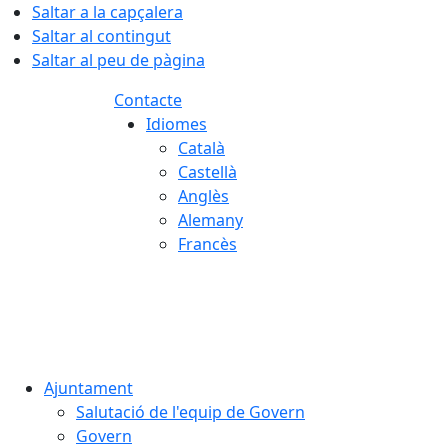
Saltar a la capçalera
Saltar al contingut
Saltar al peu de pàgina
Contacte
Idiomes
Català
Castellà
Anglès
Alemany
Francès
08.08.2026 | 06:22
Ajuntament
Salutació de l'equip de Govern
Govern