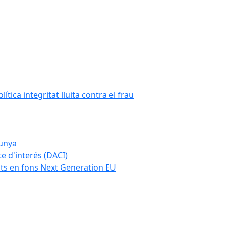
tica integritat lluita contra el frau
lunya
te d'interés (DACI)
nts en fons Next Generation EU