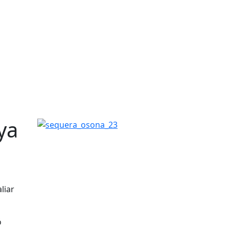
ya
sequera_osona_23
liar
ó