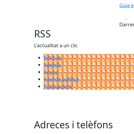
Guia e
Fa
Darrer
RSS
L'actualitat a un clic
Notícies
Agenda
Avisos
Agenda política
Publicacions
Adreces i telèfons