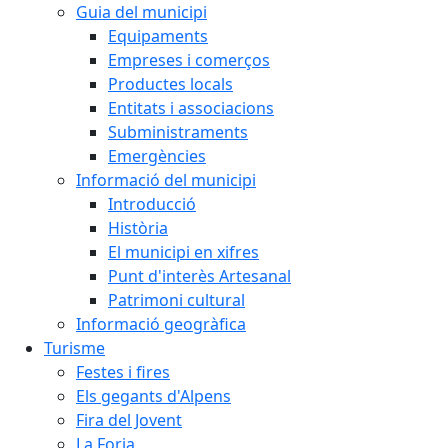
Guia del municipi
Equipaments
Empreses i comerços
Productes locals
Entitats i associacions
Subministraments
Emergències
Informació del municipi
Introducció
Història
El municipi en xifres
Punt d'interès Artesanal
Patrimoni cultural
Informació geogràfica
Turisme
Festes i fires
Els gegants d'Alpens
Fira del Jovent
La Forja