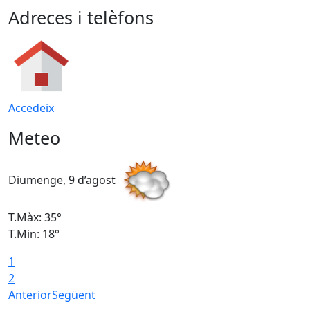
Adreces i telèfons
Accedeix
Meteo
Diumenge, 9 d’agost
D
T.Màx: 35°
T
T.Min: 18°
T
1
T
2
Anterior
Següent