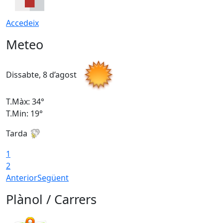
Accedeix
Meteo
Dissabte, 8 d’agost
D
T.Màx: 34°
T
T.Min: 19°
T
Tarda
T
1
2
Anterior
Següent
Plànol / Carrers