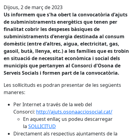
Dijous, 2 de març de 2023
Us informem que s'ha obert la convocatòria d'ajuts
de subministraments energètics que tenen per
finalitat cobrir les despeses bàsiques de
subministraments d'energia destinada al consum
domèstic (entre d'altres, aigua, electricitat, gas,
gasoil, butà, llenya, etc.) a les famílies que es trobin
en situació de necessitat econòmica i social dels
municipis que pertanyen al Consorci d'Osona de
Serveis Socials i formen part de la convocatòria.
Les sol·licituds es podran presentar de les següents
maneres:
Per Internet a través de la web del
Consorci:
http://ajuts.osonaacciosocial.cat/
En aquest enllaç us podeu descarregar
la
SOL·LICITUD
Directament als respectius ajuntaments de la