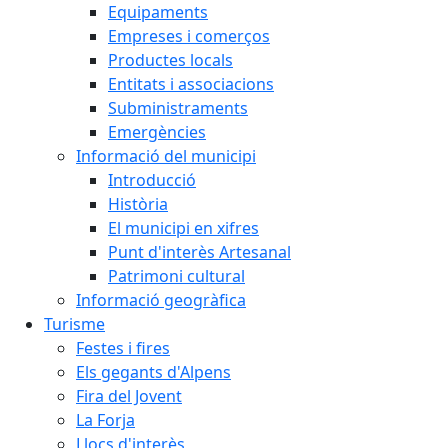
Equipaments
Empreses i comerços
Productes locals
Entitats i associacions
Subministraments
Emergències
Informació del municipi
Introducció
Història
El municipi en xifres
Punt d'interès Artesanal
Patrimoni cultural
Informació geogràfica
Turisme
Festes i fires
Els gegants d'Alpens
Fira del Jovent
La Forja
Llocs d'interès