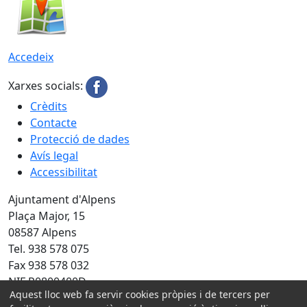
Accedeix
Xarxes socials:
Crèdits
Contacte
Protecció de dades
Avís legal
Accessibilitat
Ajuntament d'Alpens
Plaça Major, 15
08587 Alpens
Tel. 938 578 075
Fax 938 578 032
NIF P0800400D
Aquest lloc web fa servir cookies pròpies i de tercers per