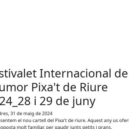
stivalet Internacional de
humor Pixa't de Riure
24_28 i 29 de juny
res, 31 de maig de 2024
sentem el nou cartell del Pixa't de riure. Aquest any us ofe
oposta molt familiar, per gaudir junts petits i grans.