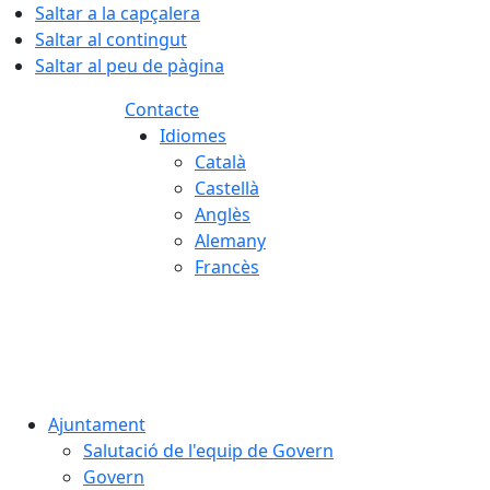
Saltar a la capçalera
Saltar al contingut
Saltar al peu de pàgina
Contacte
Idiomes
Català
Castellà
Anglès
Alemany
Francès
07.08.2026 | 00:08
Ajuntament
Salutació de l'equip de Govern
Govern