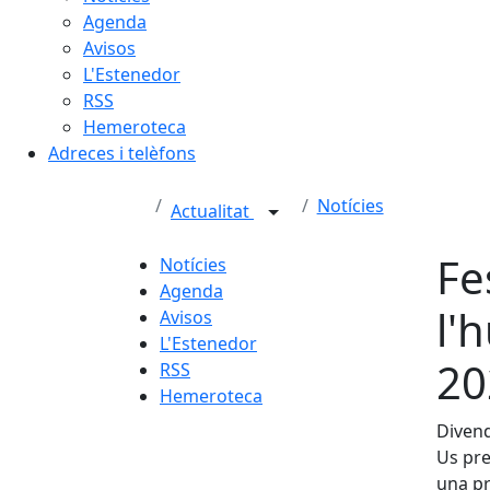
Agenda
Avisos
L'Estenedor
RSS
Hemeroteca
Adreces i telèfons
Notícies
Actualitat
Fe
Notícies
Agenda
l'
Avisos
L'Estenedor
20
RSS
Hemeroteca
Divend
Us pre
una pr