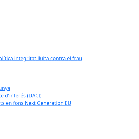
tica integritat lluita contra el frau
lunya
te d'interés (DACI)
nts en fons Next Generation EU