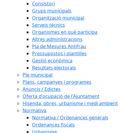
Consistori
Grups municipals
Organització municipal
Serveis tècnics
Organismes en què participa
Altres administracions
Pla de Mesures Antifrau
Pressupostos i plantilles
Gestió econòmica
Resultats electorals
Ple municipal
Plans, campanyes i programes
Anuncis / Edictes
Oferta d'ocupació de l'Ajuntament
Hisenda, obres, urbanisme i medi ambient
Normativa
Normativa / Ordenances generals
Ordenances fiscals
Urbanisme