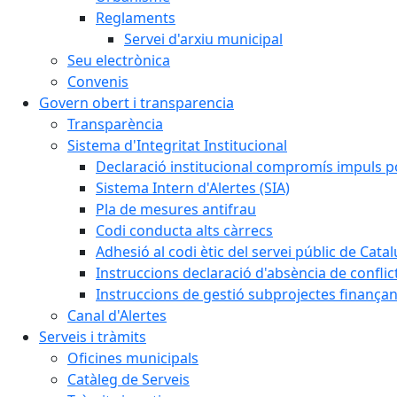
Reglaments
Servei d'arxiu municipal
Seu electrònica
Convenis
Govern obert i transparencia
Transparència
Sistema d'Integritat Institucional
Declaració institucional compromís impuls polí
Sistema Intern d'Alertes (SIA)
Pla de mesures antifrau
Codi conducta alts càrrecs
Adhesió al codi ètic del servei públic de Cata
Instruccions declaració d'absència de conflic
Instruccions de gestió subprojectes finança
Canal d'Alertes
Serveis i tràmits
Oficines municipals
Catàleg de Serveis