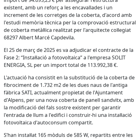
import de 94.695,23 € per assegurar l'estructura
existent, amb un reforç a les encavallades i un
increment de les corretges de la coberta, d'acord amb
l'estudi memòria tècnica per la comprovació estructural
de coberta metàl·lica realitzat per l'arquitecte col·legiat
68297 Albert Marcé Capdevila.
El 25 de març de 2025 es va adjudicar el contracte de la
Fase 2: “Instal·lació a fotovoltaica” a l'empresa SOLIT
ENERGIA, SL per un import total de 113.992,38 €.
L'actuació ha consistit en la substitució de la coberta de
fibrociment de 1.732 m2 de les dues naus de l'antiga
fàbrica SATI, actualment propietat de l'Ajuntament
d'Alpens, per una nova coberta de panell sandvitx, amb
la modificació del fals sostre existent per garantir
l'entrada de llum a l'edifici i construir-hi una instal·lació
fotovoltaica d'autoconsum compartit.
S’han instal·lat 165 mòduls de 585 W, repartits entre les