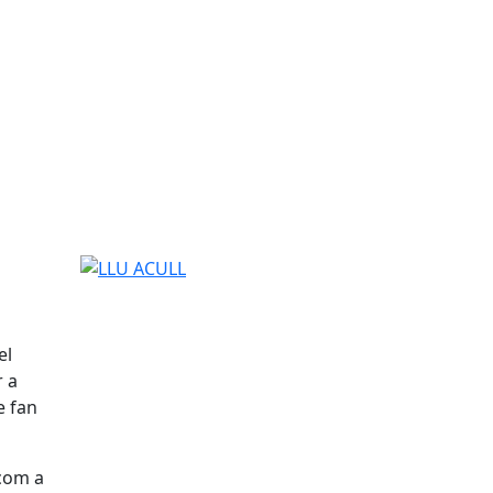
LLU ACULL
el
r a
e fan
com a