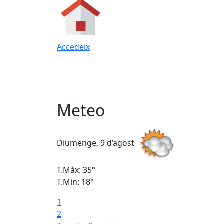
Accedeix
Meteo
Diumenge, 9 d’agost
T.Màx: 35°
T.Min: 18°
1
2