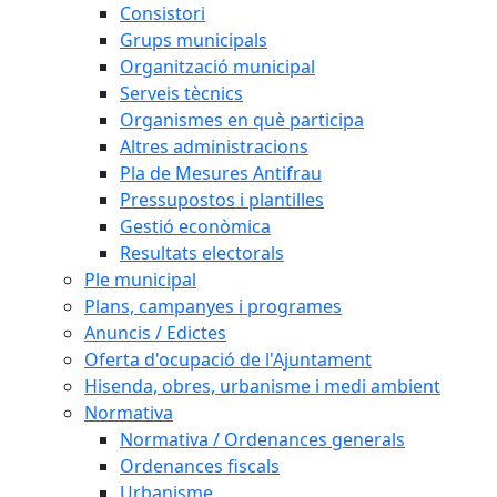
Consistori
Grups municipals
Organització municipal
Serveis tècnics
Organismes en què participa
Altres administracions
Pla de Mesures Antifrau
Pressupostos i plantilles
Gestió econòmica
Resultats electorals
Ple municipal
Plans, campanyes i programes
Anuncis / Edictes
Oferta d'ocupació de l'Ajuntament
Hisenda, obres, urbanisme i medi ambient
Normativa
Normativa / Ordenances generals
Ordenances fiscals
Urbanisme