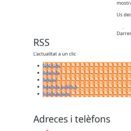
mostra
Us dei
Fa
Darrer
RSS
L'actualitat a un clic
Notícies
Agenda
Avisos
Agenda política
Publicacions
Adreces i telèfons