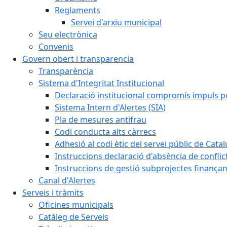
Reglaments
Servei d'arxiu municipal
Seu electrònica
Convenis
Govern obert i transparencia
Transparència
Sistema d'Integritat Institucional
Declaració institucional compromís impuls polí
Sistema Intern d'Alertes (SIA)
Pla de mesures antifrau
Codi conducta alts càrrecs
Adhesió al codi ètic del servei públic de Cata
Instruccions declaració d'absència de conflic
Instruccions de gestió subprojectes finança
Canal d'Alertes
Serveis i tràmits
Oficines municipals
Catàleg de Serveis