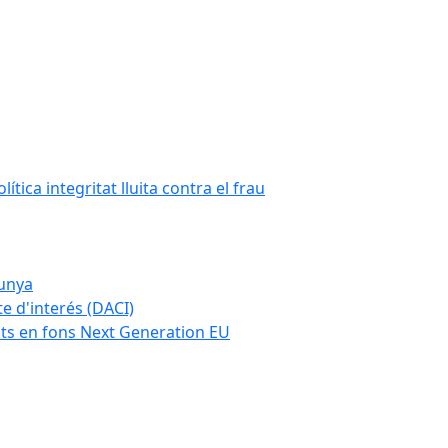
tica integritat lluita contra el frau
lunya
te d'interés (DACI)
nts en fons Next Generation EU