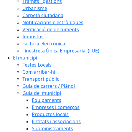
Tràmits i gestions
Urbanisme
Carpeta ciutadana
Notificacions electròniques
Verificació de documents
Impostos
Factura electrònica
Finestreta Única Empresarial (FUE)
El municipi
Festes Locals
Com arribar-hi
Transport públic
Guia de carrers / Plànol
Guia del municipi
Equipaments
Empreses i comerços
Productes locals
Entitats i associacions
Subministraments