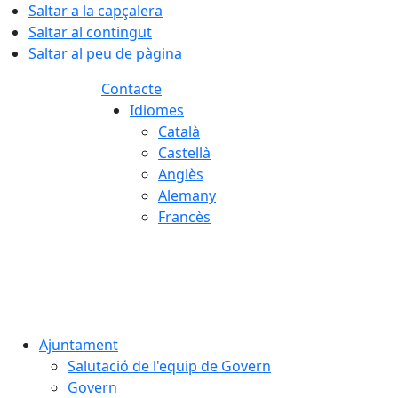
Saltar a la capçalera
Saltar al contingut
Saltar al peu de pàgina
Contacte
Idiomes
Català
Castellà
Anglès
Alemany
Francès
08.08.2026 | 16:11
Ajuntament
Salutació de l'equip de Govern
Govern