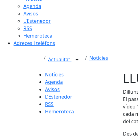
Agenda
Avisos
L'Estenedor
RSS
Hemeroteca
Adreces i telèfons
Notícies
Actualitat
LL
Notícies
Agenda
Avisos
Dillun
L'Estenedor
El pas
RSS
vídeo 
Hemeroteca
cada m
del cat
Des de