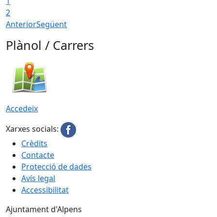
1
T
2
Anterior
Següent
Plànol / Carrers
Accedeix
Xarxes socials:
Crèdits
Contacte
Protecció de dades
Avís legal
Accessibilitat
Ajuntament d'Alpens