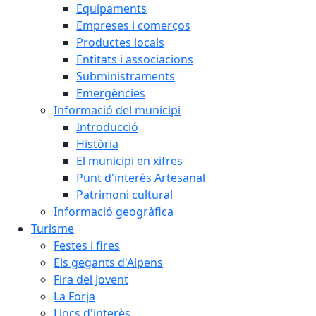
Equipaments
Empreses i comerços
Productes locals
Entitats i associacions
Subministraments
Emergències
Informació del municipi
Introducció
Història
El municipi en xifres
Punt d'interès Artesanal
Patrimoni cultural
Informació geogràfica
Turisme
Festes i fires
Els gegants d'Alpens
Fira del Jovent
La Forja
Llocs d'interès