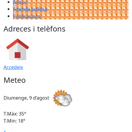
Avisos
Agenda política
Publicacions
Adreces i telèfons
Accedeix
Meteo
Diumenge, 9 d’agost
D
T.Màx: 35°
T
T.Min: 18°
T