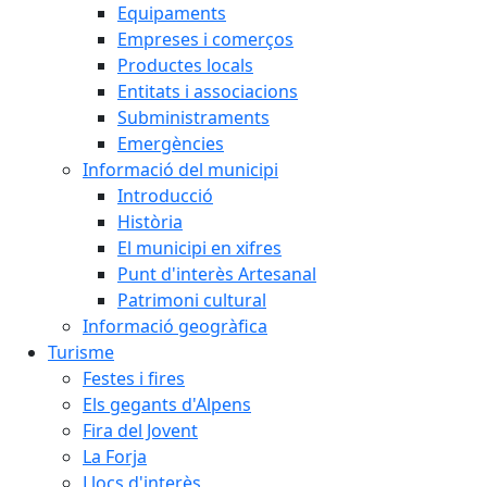
Equipaments
Empreses i comerços
Productes locals
Entitats i associacions
Subministraments
Emergències
Informació del municipi
Introducció
Història
El municipi en xifres
Punt d'interès Artesanal
Patrimoni cultural
Informació geogràfica
Turisme
Festes i fires
Els gegants d'Alpens
Fira del Jovent
La Forja
Llocs d'interès