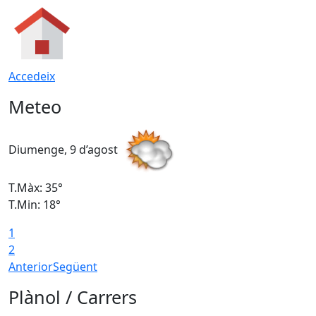
Accedeix
Meteo
Diumenge, 9 d’agost
D
T.Màx: 35°
T
T.Min: 18°
T
1
T
2
Anterior
Següent
Plànol / Carrers