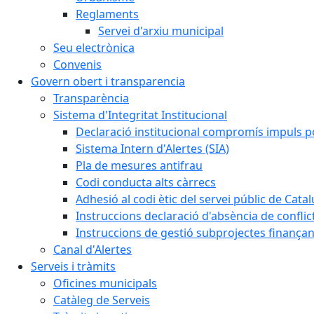
Reglaments
Servei d'arxiu municipal
Seu electrònica
Convenis
Govern obert i transparencia
Transparència
Sistema d'Integritat Institucional
Declaració institucional compromís impuls polí
Sistema Intern d'Alertes (SIA)
Pla de mesures antifrau
Codi conducta alts càrrecs
Adhesió al codi ètic del servei públic de Cata
Instruccions declaració d'absència de conflic
Instruccions de gestió subprojectes finança
Canal d'Alertes
Serveis i tràmits
Oficines municipals
Catàleg de Serveis