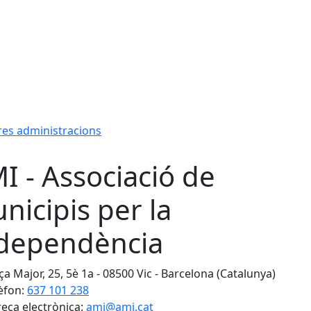
res administracions
I - Associació de
nicipis per la
dependència
ça Major, 25, 5è 1a - 08500 Vic - Barcelona (Catalunya)
èfon:
637 101 238
eça electrònica:
ami@ami.cat