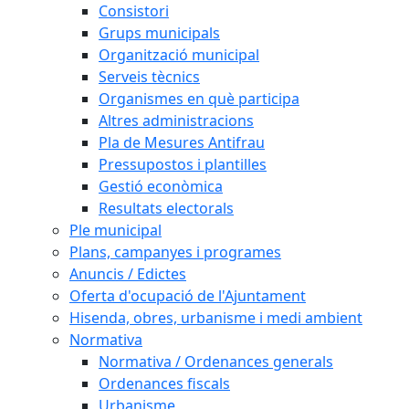
Consistori
Grups municipals
Organització municipal
Serveis tècnics
Organismes en què participa
Altres administracions
Pla de Mesures Antifrau
Pressupostos i plantilles
Gestió econòmica
Resultats electorals
Ple municipal
Plans, campanyes i programes
Anuncis / Edictes
Oferta d'ocupació de l'Ajuntament
Hisenda, obres, urbanisme i medi ambient
Normativa
Normativa / Ordenances generals
Ordenances fiscals
Urbanisme