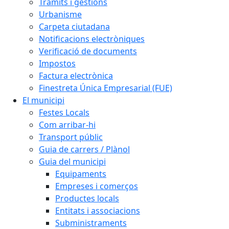
Tràmits i gestions
Urbanisme
Carpeta ciutadana
Notificacions electròniques
Verificació de documents
Impostos
Factura electrònica
Finestreta Única Empresarial (FUE)
El municipi
Festes Locals
Com arribar-hi
Transport públic
Guia de carrers / Plànol
Guia del municipi
Equipaments
Empreses i comerços
Productes locals
Entitats i associacions
Subministraments