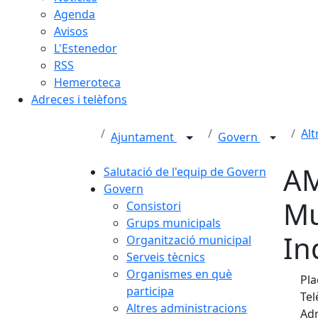
Agenda
Avisos
L'Estenedor
RSS
Hemeroteca
Adreces i telèfons
Alt
Ajuntament
Govern
AM
Salutació de l'equip de Govern
Govern
Mu
Consistori
Grups municipals
In
Organització municipal
Serveis tècnics
Organismes en què
Pla
participa
Tel
Altres administracions
Adr