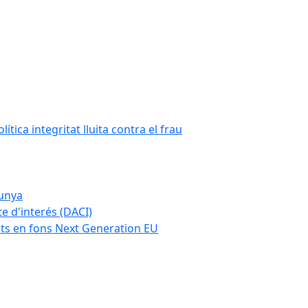
tica integritat lluita contra el frau
lunya
te d'interés (DACI)
nts en fons Next Generation EU