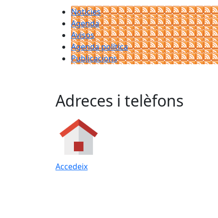
Notícies
Agenda
Avisos
Agenda política
Publicacions
Adreces i telèfons
Accedeix