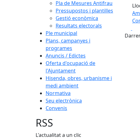
Pla de Mesures Antifrau
Llo
Pressupostos i plantilles
Am
Gestió econòmica
Com
Resultats electorals
Fa
+
Ple municipal
Darrer
Plans, campanyes i
−
programes
Anuncis / Edictes
Oferta d'ocupació de
l'Ajuntament
Hisenda, obres, urbanisme i
medi ambient
Normativa
Seu electrònica
Convenis
RSS
L'actualitat a un clic