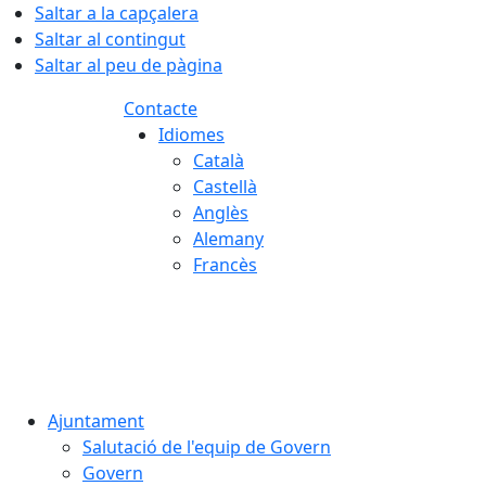
Saltar a la capçalera
Saltar al contingut
Saltar al peu de pàgina
Contacte
Idiomes
Català
Castellà
Anglès
Alemany
Francès
08.08.2026 | 15:22
Ajuntament
Salutació de l'equip de Govern
Govern