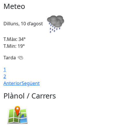
Meteo
Dilluns, 10 d’agost
D
T.Màx: 34°
T
T.Min: 19°
T
Tarda
T
1
2
Anterior
Següent
Plànol / Carrers