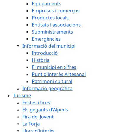
Equipaments
Empreses i comerços
Productes locals
Entitats i associacions
Subministraments
Emergències
Informació del municipi
Introducció
Història
El municipi en xifres
Punt d'interès Artesanal
Patrimoni cultural
Informació geogràfica
Turisme
Festes i fires
Els gegants d'Alpens
Fira del Jovent
La Forja
Llocs d'interès