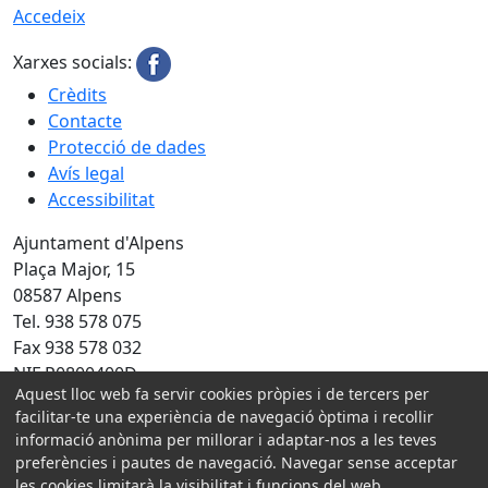
Accedeix
Xarxes socials:
Crèdits
Contacte
Protecció de dades
Avís legal
Accessibilitat
Ajuntament d'Alpens
Plaça Major, 15
08587 Alpens
Tel. 938 578 075
Fax 938 578 032
NIF P0800400D
Aquest lloc web fa servir cookies pròpies i de tercers per
Amb la col·laboració de:
facilitar-te una experiència de navegació òptima i recollir
informació anònima per millorar i adaptar-nos a les teves
preferències i pautes de navegació. Navegar sense acceptar
les cookies limitarà la visibilitat i funcions del web.