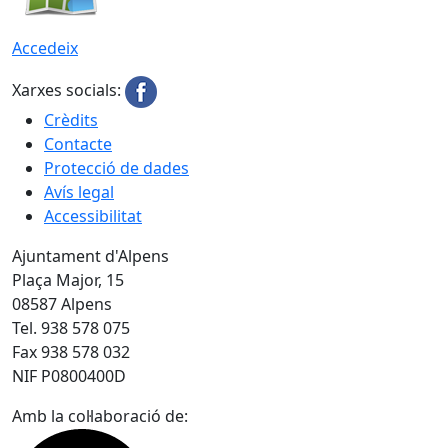
Accedeix
Xarxes socials:
Crèdits
Contacte
Protecció de dades
Avís legal
Accessibilitat
Ajuntament d'Alpens
Plaça Major, 15
08587 Alpens
Tel. 938 578 075
Fax 938 578 032
NIF P0800400D
Amb la col·laboració de: