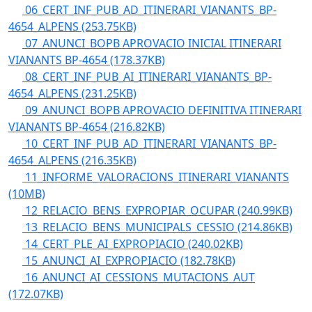
06_CERT_INF_PUB_AD_ITINERARI_VIANANTS_BP-
4654_ALPENS
(253.75KB)
07_ANUNCI_BOPB APROVACIO INICIAL ITINERARI
VIANANTS BP-4654
(178.37KB)
08_CERT_INF_PUB_AI_ITINERARI_VIANANTS_BP-
4654_ALPENS
(231.25KB)
09_ANUNCI_BOPB APROVACIO DEFINITIVA ITINERARI
VIANANTS BP-4654
(216.82KB)
10_CERT_INF_PUB_AD_ITINERARI_VIANANTS_BP-
4654_ALPENS
(216.35KB)
11_INFORME_VALORACIONS_ITINERARI_VIANANTS
(10MB)
12_RELACIO_BENS_EXPROPIAR_OCUPAR
(240.99KB)
13_RELACIO_BENS_MUNICIPALS_CESSIO
(214.86KB)
14_CERT_PLE_AI_EXPROPIACIO
(240.02KB)
15_ANUNCI_AI_EXPROPIACIO
(182.78KB)
16_ANUNCI_AI_CESSIONS_MUTACIONS_AUT
(172.07KB)