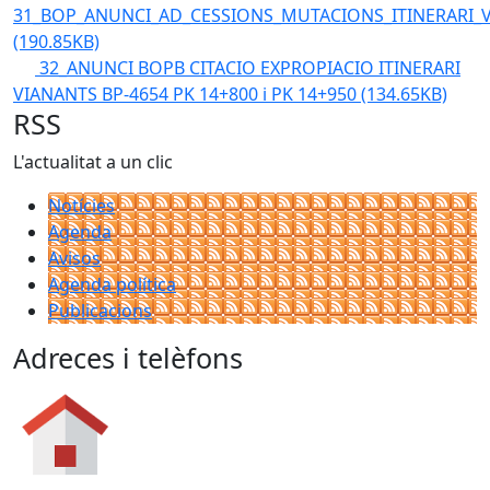
31_BOP_ANUNCI_AD_CESSIONS_MUTACIONS_ITINERARI_
(190.85KB)
32_ANUNCI BOPB CITACIO EXPROPIACIO ITINERARI
VIANANTS BP-4654 PK 14+800 i PK 14+950
(134.65KB)
RSS
L'actualitat a un clic
Notícies
Agenda
Avisos
Agenda política
Publicacions
Adreces i telèfons