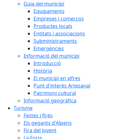
Guia del municipi
Equipaments
Empreses i comerços
Productes locals
Entitats i associacions
Subministraments
Emergències
Informació del municipi
Introducció
Història
El municipi en xifres
Punt d'interès Artesanal
Patrimoni cultural
Informació geogràfica
Turisme
Festes i fires
Els gegants d'Alpens
Fira del Jovent
La Forja