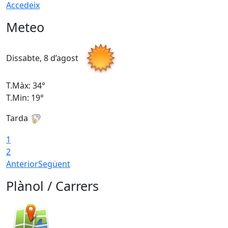
Accedeix
Meteo
Dissabte, 8 d’agost
D
T.Màx: 34°
T
T.Min: 19°
T
Tarda
T
1
2
Anterior
Següent
Plànol / Carrers