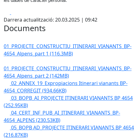
les dades de caràcter personal.
Facebook
X
Darrera actualització: 20.03.2025 | 09:42
Documents
01_PROJECTE_CONSTRUCTIU_ITINERARI_VIANANTS_BP-
4654_Alpens_part 1
(116.3MB)
01_PROJECTE_CONSTRUCTIU_ITINERARI_VIANANTS_BP-
4654_Alpens_part 2
(142MB)
02_ANNEX_19_Expropiacions Itinerari vianants BP-
4654_CORREGIT
(934.66KB)
03_BOPB_AI_PROJECTE ITINERARI VIANANTS BP 4654
(252.95KB)
04_CERT_INF_PUB_AI_ITINERARI_VIANANTS_BP-
4654_ALPENS
(230.53KB)
05_BOPB AD_PROJECTE ITINERARI VIANANTS BP 4654
(216.87KB)