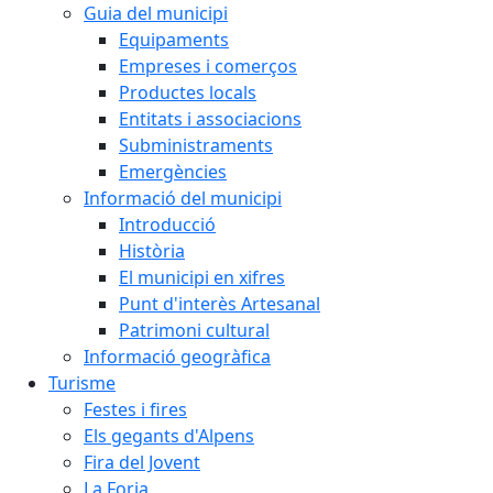
Guia del municipi
Equipaments
Empreses i comerços
Productes locals
Entitats i associacions
Subministraments
Emergències
Informació del municipi
Introducció
Història
El municipi en xifres
Punt d'interès Artesanal
Patrimoni cultural
Informació geogràfica
Turisme
Festes i fires
Els gegants d'Alpens
Fira del Jovent
La Forja