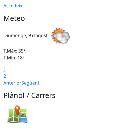
Accedeix
Meteo
Diumenge, 9 d’agost
D
T.Màx: 35°
T
T.Min: 18°
T
1
T
2
Anterior
Següent
Plànol / Carrers