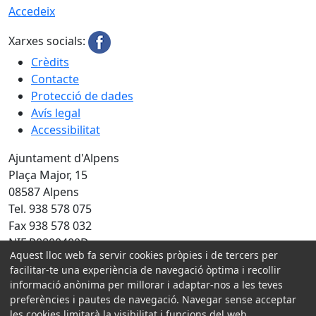
Accedeix
Xarxes socials:
Crèdits
Contacte
Protecció de dades
Avís legal
Accessibilitat
Ajuntament d'Alpens
Plaça Major, 15
08587 Alpens
Tel. 938 578 075
Fax 938 578 032
NIF P0800400D
Aquest lloc web fa servir cookies pròpies i de tercers per
facilitar-te una experiència de navegació òptima i recollir
Amb la col·laboració de:
informació anònima per millorar i adaptar-nos a les teves
preferències i pautes de navegació. Navegar sense acceptar
les cookies limitarà la visibilitat i funcions del web.