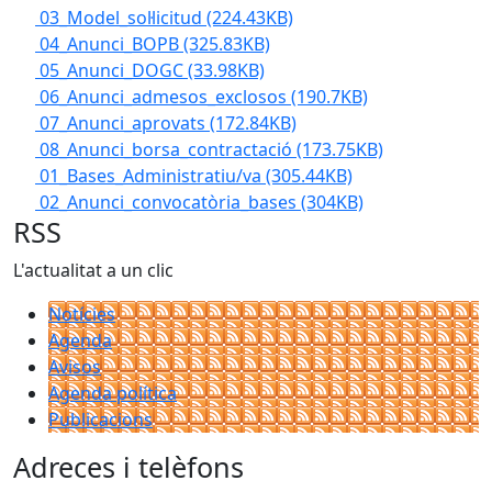
03_Model_sol·licitud
(224.43KB)
04_Anunci_BOPB
(325.83KB)
05_Anunci_DOGC
(33.98KB)
06_Anunci_admesos_exclosos
(190.7KB)
07_Anunci_aprovats
(172.84KB)
08_Anunci_borsa_contractació
(173.75KB)
01_Bases_Administratiu/va
(305.44KB)
02_Anunci_convocatòria_bases
(304KB)
RSS
L'actualitat a un clic
Notícies
Agenda
Avisos
Agenda política
Publicacions
Adreces i telèfons