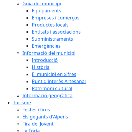
Guia del municipi
Equipaments
Empreses i comerços
Productes locals
Entitats i associacions
Subministraments
Emergències
Informació del municipi
Introducció
Història
El municipi en xifres
Punt d'interès Artesanal
Patrimoni cultural
Informació geogràfica
Turisme
Festes i fires
Els gegants d'Alpens
Fira del Jovent
La Forja