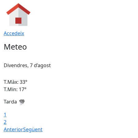
Accedeix
Meteo
Divendres, 7 d’agost
D
T.Màx: 33°
T
T.Min: 17°
T
Tarda
T
1
2
Anterior
Següent