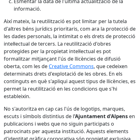
Esmentar la data de l'última actualització de la
informació.
Així mateix, la reutilització es pot limitar per la tutela
d'altres béns jurídics prioritaris, com ara la protecció de
les dades personals, la intimitat o els drets de protecció
intel·lectual de tercers. La reutilització d'obres
protegides per la propietat intel·lectual es pot
formalitzar mitjançant l'ús de llicències de difusió
oberta, com les de
Creative Commons
, que cedeixen
determinats drets d'explotació de les obres. En els
continguts en què s'apliqui aquest tipus de llicències, es
permet la reutilització en les condicions que s'hi
estableixin.
No s'autoritza en cap cas l'ús de logotips, marques,
escuts i símbols distintius de l
'Ajuntament d'Alpens
en
publicacions i webs que no siguin participats o
patrocinats per aquesta institució. Aquests elements
d'identitat gràfica corporativa són propietat exclusiva