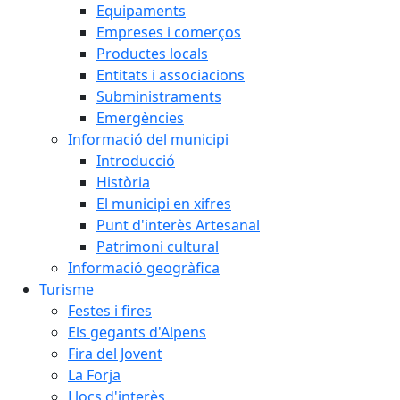
Equipaments
Empreses i comerços
Productes locals
Entitats i associacions
Subministraments
Emergències
Informació del municipi
Introducció
Història
El municipi en xifres
Punt d'interès Artesanal
Patrimoni cultural
Informació geogràfica
Turisme
Festes i fires
Els gegants d'Alpens
Fira del Jovent
La Forja
Llocs d'interès