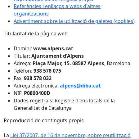
Referències i enllaços a webs d'altres
organitzacions
Advertiment sobre la utilització de galetes (cookies)
Titularitat de la pàgina web
Domini:
www.alpens.cat
Titular:
Ajuntament d'Alpens
Adreça:
Plaça Major, 15.
08587 Alpens
, Barcelona.
Telèfon:
938 578 075
Fax:
938 578 032
Adreça electrònica:
alpens@diba.cat
NIF:
P0800400D
Dades registrals: Registre d'ens locals de la
Generalitat de Catalunya
Reproducció de continguts propis
La
Llei 37/2007, de 16 de novembre, sobre reutilització