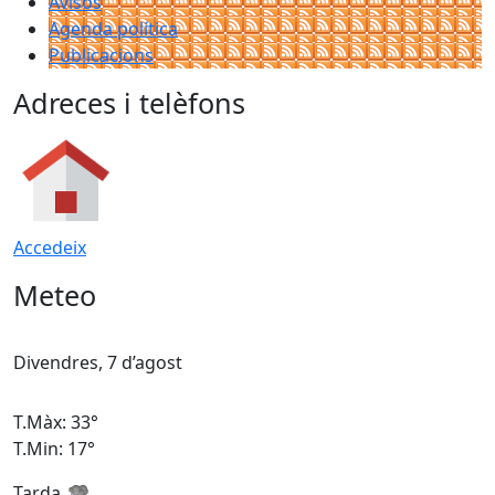
Avisos
Agenda política
Publicacions
Adreces i telèfons
Accedeix
Meteo
Divendres, 7 d’agost
D
T.Màx: 33°
T
T.Min: 17°
T
Tarda
T