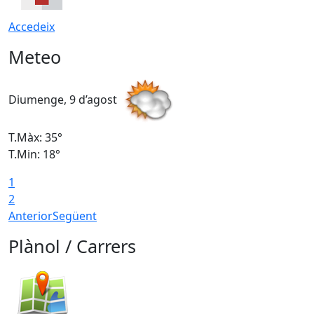
Accedeix
Meteo
Diumenge, 9 d’agost
D
T.Màx: 35°
T
T.Min: 18°
T
1
T
2
Anterior
Següent
Plànol / Carrers