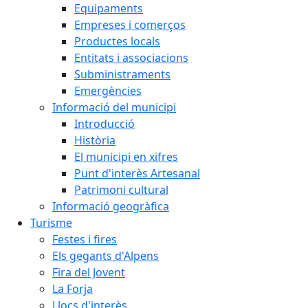
Equipaments
Empreses i comerços
Productes locals
Entitats i associacions
Subministraments
Emergències
Informació del municipi
Introducció
Història
El municipi en xifres
Punt d'interès Artesanal
Patrimoni cultural
Informació geogràfica
Turisme
Festes i fires
Els gegants d'Alpens
Fira del Jovent
La Forja
Llocs d'interès