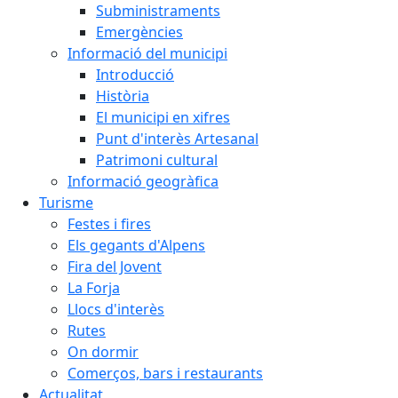
Subministraments
Emergències
Informació del municipi
Introducció
Història
El municipi en xifres
Punt d'interès Artesanal
Patrimoni cultural
Informació geogràfica
Turisme
Festes i fires
Els gegants d'Alpens
Fira del Jovent
La Forja
Llocs d'interès
Rutes
On dormir
Comerços, bars i restaurants
Actualitat