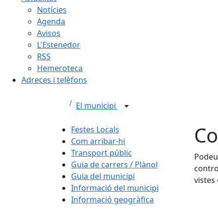
Notícies
Agenda
Avisos
L'Estenedor
RSS
Hemeroteca
Adreces i telèfons
El municipi
Co
Festes Locals
Com arribar-hi
Transport públic
Podeu 
Guia de carrers / Plànol
contro
Guia del municipi
vistes 
Informació del municipi
Informació geogràfica