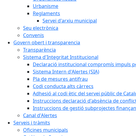
Urbanisme
Reglaments
Servei d'arxiu municipal
Seu electrònica
Convenis
Govern obert i transparencia
Transparència
Sistema d'Integritat Institucional
Declaració institucional compromís impuls polí
Sistema Intern d'Alertes (SIA)
Pla de mesures antifrau
Codi conducta alts càrrecs
Adhesió al codi ètic del servei públic de Cata
Instruccions declaració d'absència de conflic
Instruccions de gestió subprojectes finança
Canal d'Alertes
Serveis i tràmits
Oficines municipals