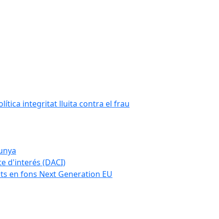
tica integritat lluita contra el frau
lunya
te d'interés (DACI)
nts en fons Next Generation EU