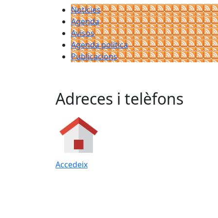
Notícies
Agenda
Avisos
Agenda política
Publicacions
Adreces i telèfons
Accedeix