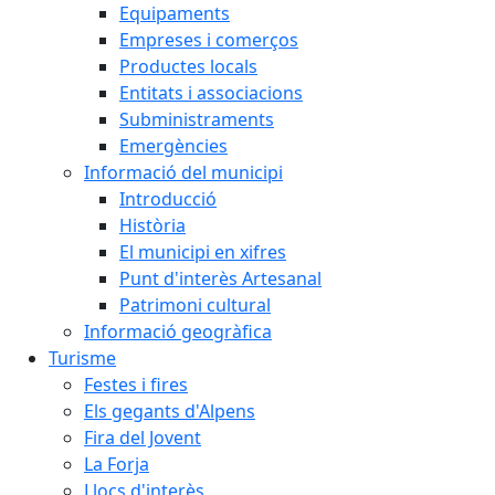
Equipaments
Empreses i comerços
Productes locals
Entitats i associacions
Subministraments
Emergències
Informació del municipi
Introducció
Història
El municipi en xifres
Punt d'interès Artesanal
Patrimoni cultural
Informació geogràfica
Turisme
Festes i fires
Els gegants d'Alpens
Fira del Jovent
La Forja
Llocs d'interès