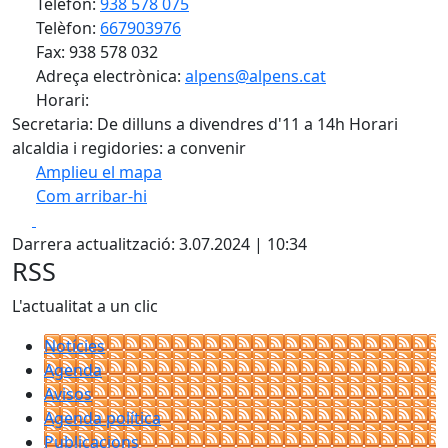
Telèfon:
938 578 075
Telèfon:
667903976
Fax: 938 578 032
Adreça electrònica:
alpens@alpens.cat
Horari:
Secretaria: De dilluns a divendres d'11 a 14h Horari
alcaldia i regidories: a convenir
Amplieu el mapa
Com arribar-hi
Leaflet
| ©
OpenStreetMap
contributors
Facebook
X
+
Darrera actualització: 3.07.2024 | 10:34
−
RSS
L'actualitat a un clic
Notícies
Agenda
Avisos
Agenda política
Publicacions