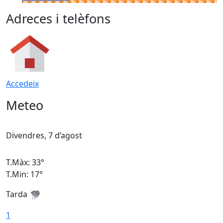
Adreces i telèfons
Accedeix
Meteo
Divendres, 7 d’agost
D
T.Màx: 33°
T
T.Min: 17°
T
Tarda
T
1