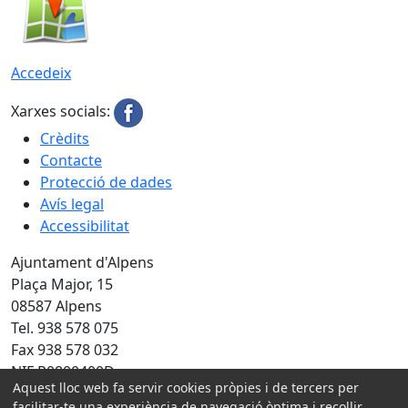
Accedeix
Xarxes socials:
Crèdits
Contacte
Protecció de dades
Avís legal
Accessibilitat
Ajuntament d'Alpens
Plaça Major, 15
08587 Alpens
Tel. 938 578 075
Fax 938 578 032
NIF P0800400D
Aquest lloc web fa servir cookies pròpies i de tercers per
Amb la col·laboració de:
facilitar-te una experiència de navegació òptima i recollir