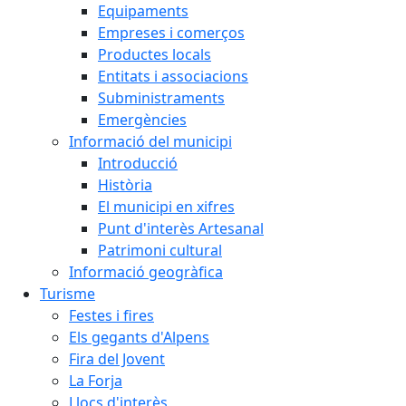
Equipaments
Empreses i comerços
Productes locals
Entitats i associacions
Subministraments
Emergències
Informació del municipi
Introducció
Història
El municipi en xifres
Punt d'interès Artesanal
Patrimoni cultural
Informació geogràfica
Turisme
Festes i fires
Els gegants d'Alpens
Fira del Jovent
La Forja
Llocs d'interès