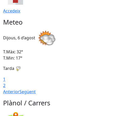
Accedeix
Meteo
Dijous, 6 d’agost
D
T.Màx: 32°
T
T.Min: 17°
T
Tarda
T
1
2
Anterior
Següent
Plànol / Carrers