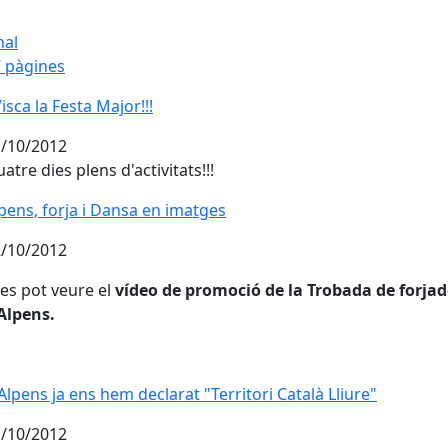
nal
 pàgines
Visca la Festa Major!!!
Visca la Festa Major!!!
/10/2012
atre dies plens d'activitats!!!
pens, forja i Dansa en imatges
pens, forja i Dansa en imatges
/10/2012
 es pot veure el
vídeo de promoció de la Trobada de forjad
Alpens.
Alpens ja ens hem declarat "Territori Català Lliure"
Alpens ja ens hem declarat "Territori Català Lliure"
/10/2012