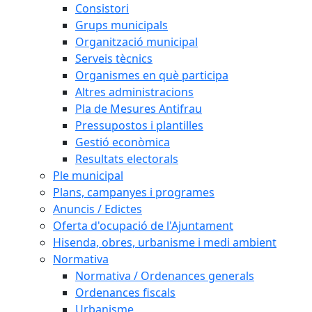
Consistori
Grups municipals
Organització municipal
Serveis tècnics
Organismes en què participa
Altres administracions
Pla de Mesures Antifrau
Pressupostos i plantilles
Gestió econòmica
Resultats electorals
Ple municipal
Plans, campanyes i programes
Anuncis / Edictes
Oferta d'ocupació de l'Ajuntament
Hisenda, obres, urbanisme i medi ambient
Normativa
Normativa / Ordenances generals
Ordenances fiscals
Urbanisme