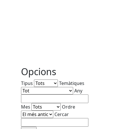
Opcions
Tipus
Temàtiques
Any
Mes
Ordre
Cercar