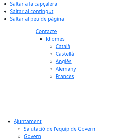
Saltar a la capçalera
Saltar al contingut
Saltar al peu de pàgina
Contacte
Idiomes
Català
Castellà
Anglès
Alemany
Francès
08.08.2026 | 06:29
Ajuntament
Salutació de l'equip de Govern
Govern