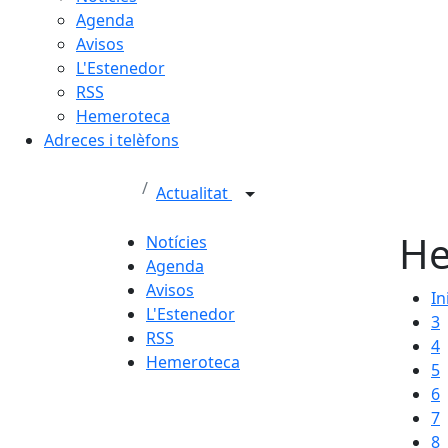
Agenda
Avisos
L'Estenedor
RSS
Hemeroteca
Adreces i telèfons
Actualitat
He
Notícies
Agenda
Avisos
In
L'Estenedor
3
RSS
4
Hemeroteca
5
6
7
8