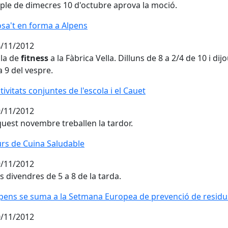
 ple de dimecres 10 d'octubre aprova la moció.
sa't en forma a Alpens
sa't en forma a Alpens
/11/2012
la de
fitness
a la Fàbrica Vella. Dilluns de 8 a 2/4 de 10 i dij
a 9 del vespre.
tivitats conjuntes de l'escola i el Cauet
tivitats conjuntes de l'escola i el Cauet
/11/2012
uest novembre treballen la tardor.
rs de Cuina Saludable
rs de Cuina Saludable
/11/2012
s divendres de 5 a 8 de la tarda.
pens se suma a la Setmana Europea de prevenció de residu
pens se suma a la Setmana Europea de prevenció de residu
/11/2012