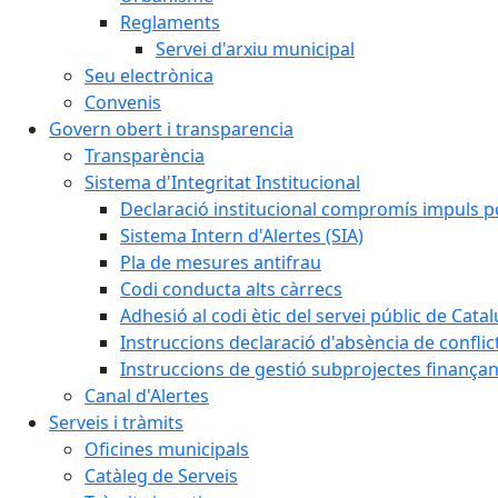
Reglaments
Servei d'arxiu municipal
Seu electrònica
Convenis
Govern obert i transparencia
Transparència
Sistema d'Integritat Institucional
Declaració institucional compromís impuls polí
Sistema Intern d'Alertes (SIA)
Pla de mesures antifrau
Codi conducta alts càrrecs
Adhesió al codi ètic del servei públic de Cata
Instruccions declaració d'absència de conflic
Instruccions de gestió subprojectes finança
Canal d'Alertes
Serveis i tràmits
Oficines municipals
Catàleg de Serveis