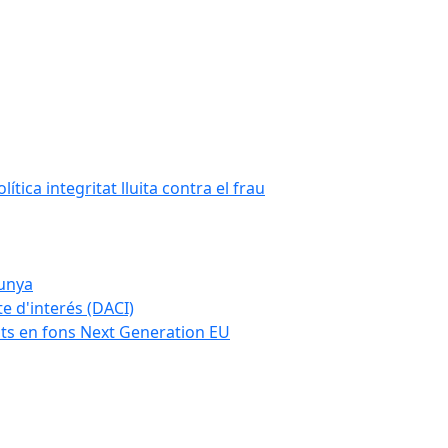
tica integritat lluita contra el frau
lunya
te d'interés (DACI)
nts en fons Next Generation EU