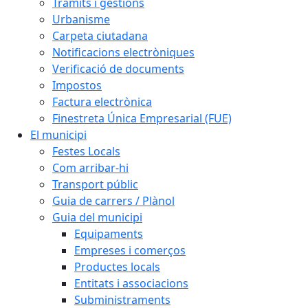
Tràmits i gestions
Urbanisme
Carpeta ciutadana
Notificacions electròniques
Verificació de documents
Impostos
Factura electrònica
Finestreta Única Empresarial (FUE)
El municipi
Festes Locals
Com arribar-hi
Transport públic
Guia de carrers / Plànol
Guia del municipi
Equipaments
Empreses i comerços
Productes locals
Entitats i associacions
Subministraments