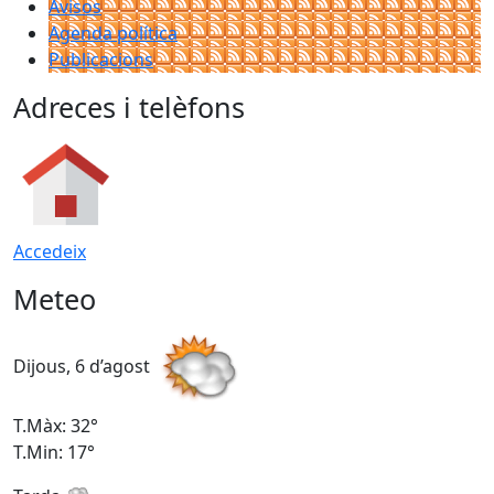
Avisos
Agenda política
Publicacions
Adreces i telèfons
Accedeix
Meteo
Dijous, 6 d’agost
D
T.Màx: 32°
T
T.Min: 17°
T