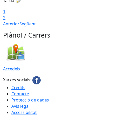
Tarda
T
1
2
Anterior
Següent
Plànol / Carrers
Accedeix
Xarxes socials:
Crèdits
Contacte
Protecció de dades
Avís legal
Accessibilitat