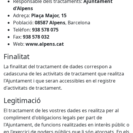
Responsable dels tractaments:
Ajuntament
d'Alpens
Adreça:
Plaça Major, 15
Població:
08587 Alpens
, Barcelona
Telèfon:
938 578 075
Fax:
938 578 032
Web:
www.alpens.cat
Finalitat
La finalitat del tractament de dades correspon a
cadascuna de les activitats de tractament que realitza
l'Ajuntament i que seran accessibles en el registre
d'activitats de tractament.
Legitimació
El tractament de les vostres dades es realitza per al
compliment d'obligacions legals per part de
l'Ajuntament, de funcions realitzades en interès públic o
en l'exercici de poders públics que li són atorgats. En els