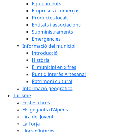
Equipaments
Empreses i comerços
Productes locals
Entitats i associacions
Subministraments
Emergències
Informació del municipi
Introducció
Història
El municipi en xifres
Punt d'interès Artesanal
Patrimoni cultural
Informació geogràfica
Turisme
Festes i fires
Els gegants d'Alpens
Fira del Jovent
La Forja
Llocs d'interès