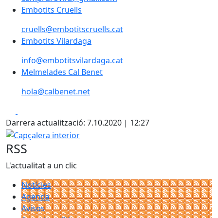
Embotits Cruells
Embotits Cruells
cruells@embotitscruells.cat
Embotits Vilardaga
Embotits Vilardaga
info@embotitsvilardaga.cat
Melmelades Cal Benet
Melmelades Cal Benet
hola@calbenet.net
Facebook
X
Darrera actualització: 7.10.2020 | 12:27
Capçalera interior
RSS
L'actualitat a un clic
Notícies
Agenda
Avisos