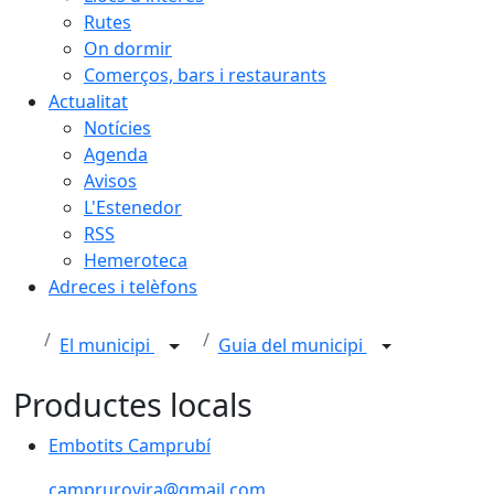
Rutes
On dormir
Comerços, bars i restaurants
Actualitat
Notícies
Agenda
Avisos
L'Estenedor
RSS
Hemeroteca
Adreces i telèfons
El municipi
Guia del municipi
Productes locals
Embotits Camprubí
Embotits Camprubí
camprurovira@gmail.com