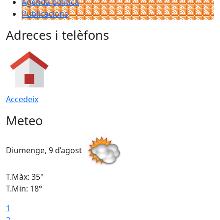
Agenda política
Publicacions
Adreces i telèfons
Accedeix
Meteo
Diumenge, 9 d’agost
D
T.Màx: 35°
T
T.Min: 18°
T
1
T
2