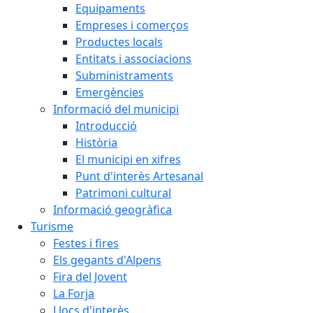
Equipaments
Empreses i comerços
Productes locals
Entitats i associacions
Subministraments
Emergències
Informació del municipi
Introducció
Història
El municipi en xifres
Punt d'interès Artesanal
Patrimoni cultural
Informació geogràfica
Turisme
Festes i fires
Els gegants d'Alpens
Fira del Jovent
La Forja
Llocs d'interès