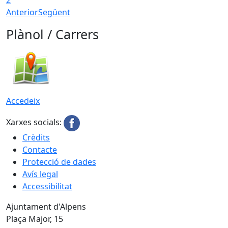
Anterior
Següent
Plànol / Carrers
Accedeix
Xarxes socials:
Crèdits
Contacte
Protecció de dades
Avís legal
Accessibilitat
Ajuntament d'Alpens
Plaça Major, 15