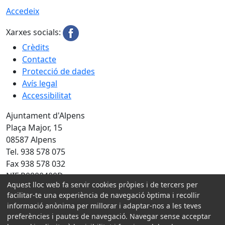
Accedeix
Xarxes socials:
Crèdits
Contacte
Protecció de dades
Avís legal
Accessibilitat
Ajuntament d'Alpens
Plaça Major, 15
08587 Alpens
Tel. 938 578 075
Fax 938 578 032
NIF P0800400D
Aquest lloc web fa servir cookies pròpies i de tercers per
facilitar-te una experiència de navegació òptima i recollir
Amb la col·laboració de:
informació anònima per millorar i adaptar-nos a les teves
preferències i pautes de navegació. Navegar sense acceptar