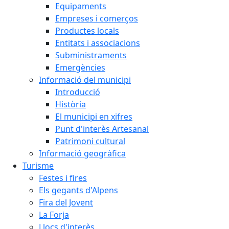
Equipaments
Empreses i comerços
Productes locals
Entitats i associacions
Subministraments
Emergències
Informació del municipi
Introducció
Història
El municipi en xifres
Punt d'interès Artesanal
Patrimoni cultural
Informació geogràfica
Turisme
Festes i fires
Els gegants d'Alpens
Fira del Jovent
La Forja
Llocs d'interès