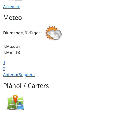
Accedeix
Meteo
Diumenge, 9 d’agost
D
T.Màx: 35°
T
T.Min: 18°
T
1
T
2
Anterior
Següent
Plànol / Carrers