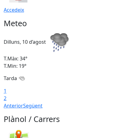
Accedeix
Meteo
Dilluns, 10 d’agost
D
T.Màx: 34°
T
T.Min: 19°
T
Tarda
T
1
2
Anterior
Següent
Plànol / Carrers