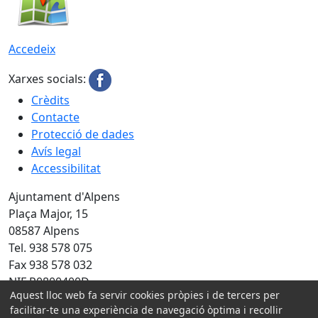
Accedeix
Xarxes socials:
Crèdits
Contacte
Protecció de dades
Avís legal
Accessibilitat
Ajuntament d'Alpens
Plaça Major, 15
08587 Alpens
Tel. 938 578 075
Fax 938 578 032
NIF P0800400D
Aquest lloc web fa servir cookies pròpies i de tercers per
Amb la col·laboració de:
facilitar-te una experiència de navegació òptima i recollir