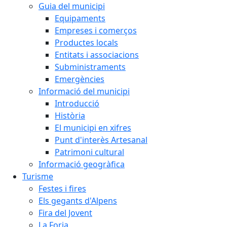
Guia del municipi
Equipaments
Empreses i comerços
Productes locals
Entitats i associacions
Subministraments
Emergències
Informació del municipi
Introducció
Història
El municipi en xifres
Punt d'interès Artesanal
Patrimoni cultural
Informació geogràfica
Turisme
Festes i fires
Els gegants d'Alpens
Fira del Jovent
La Forja