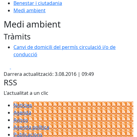
Benestar i ciutadania
Medi ambient
Medi ambient
Tràmits
Canvi de domicili del permís circulació i/o de
conducció
Facebook
X
Darrera actualització: 3.08.2016 | 09:49
RSS
L'actualitat a un clic
Notícies
Agenda
Avisos
Agenda política
Publicacions