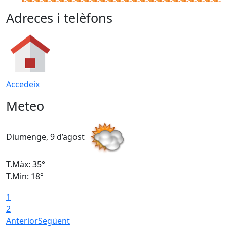
Adreces i telèfons
Accedeix
Meteo
Diumenge, 9 d’agost
D
T.Màx: 35°
T
T.Min: 18°
T
1
T
2
Anterior
Següent