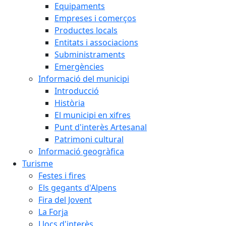
Equipaments
Empreses i comerços
Productes locals
Entitats i associacions
Subministraments
Emergències
Informació del municipi
Introducció
Història
El municipi en xifres
Punt d'interès Artesanal
Patrimoni cultural
Informació geogràfica
Turisme
Festes i fires
Els gegants d'Alpens
Fira del Jovent
La Forja
Llocs d'interès